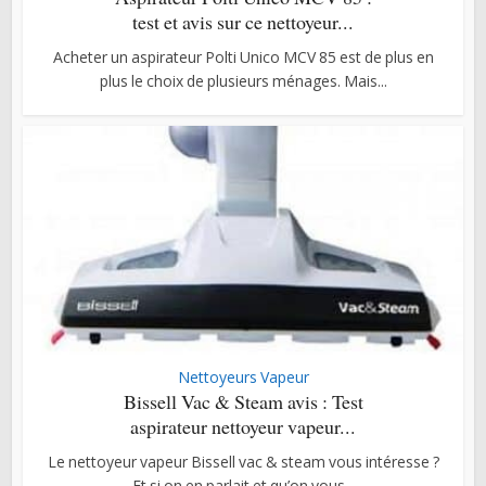
test et avis sur ce nettoyeur...
Acheter un aspirateur Polti Unico MCV 85 est de plus en
plus le choix de plusieurs ménages. Mais...
Nettoyeurs Vapeur
Bissell Vac & Steam avis : Test
aspirateur nettoyeur vapeur...
Le nettoyeur vapeur Bissell vac & steam vous intéresse ?
Et si on en parlait et qu’on vous...