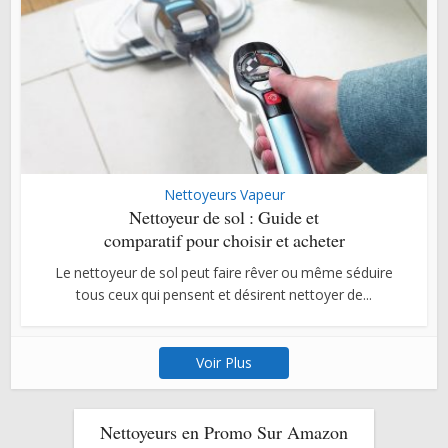
Nettoyeurs Vapeur
Nettoyeur de sol : Guide et
comparatif pour choisir et acheter
Le nettoyeur de sol peut faire rêver ou même séduire
tous ceux qui pensent et désirent nettoyer de...
Voir Plus
Nettoyeurs en Promo Sur Amazon